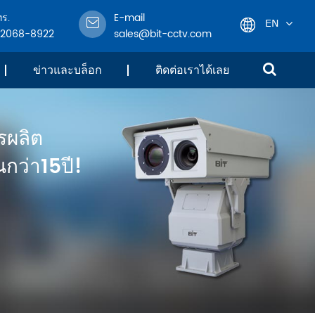
ทร.
E-mail
EN
-2068-8922
sales@bit-cctv.com
English
ข่าวและบล็อก
ติดต่อเราได้เลย
日本語
รผลิต
한국어
กว่า15ปี!
français
Deutsch
Español
italiano