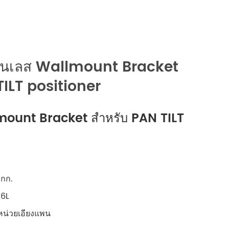
русский
português
العربية
เลส Wallmount Bracket
TILT positioner
tiếng việt
ไทย
ount Bracket สำหรับ PAN TILT
čeština
dansk
0กก.
Svenska
16L
น่วยเอียงแพน