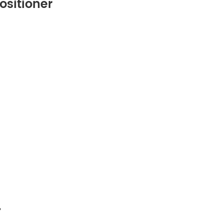
ositioner
r