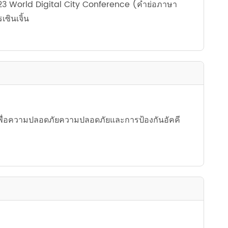
023 World Digital City Conference (คำย่อภาษา
русский
ซินเจิ้น
português
العربية
tiếng việt
ไทย
ื่อความปลอดภัยความปลอดภัยและการป้องกันอัคคี
čeština
dansk
Svenska