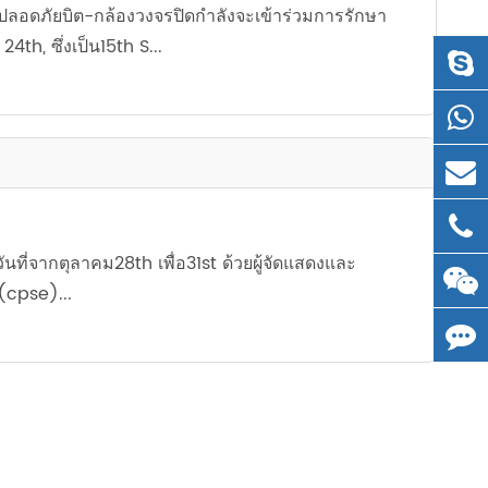
ลอดภัยบิต-กล้องวงจรปิดกำลังจะเข้าร่วมการรักษา
4th, ซึ่งเป็น15th S...
ันที่จากตุลาคม28th เพื่อ31st ด้วยผู้จัดแสดงและ
(cpse)...