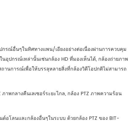
русский
português
العربية
ปกรณ์อื่นๆในทิศทางแพน/เอียงอย่างต่อเนื่องผ่านการควบคุม
tiếng việt
นอุปกรณ์เหล่านั้นเช่นกล้อง HD ที่มองเห็นได้, กล้องถ่ายภาพ
ไทย
การณ์เพื่อให้บรรลุหลายสิ่งที่กล้องวิดีโอปกติไม่สามารถ
čeština
PTZ ภาพกลางคืนเลเซอร์ระยะไกล, กล้อง PTZ ภาพความร้อน
dansk
Svenska
นด์อโลนและกล้องอื่นๆในระบบ ด้วยกล้อง PTZ ของ BIT-