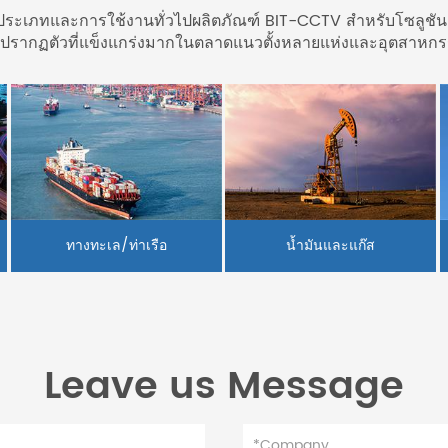
ประเภทและการใช้งานทั่วไปผลิตภัณฑ์ BIT-CCTV สำหรับโซลูชันก
รปรากฏตัวที่แข็งแกร่งมากในตลาดแนวตั้งหลายแห่งและอุตสาหกร
ทางทะเล/ท่าเรือ
น้ำมันและแก๊ส
Leave us Message