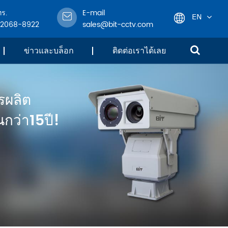
ทร.
E-mail
EN
-2068-8922
sales@bit-cctv.com
English
ข่าวและบล็อก
ติดต่อเราได้เลย
日本語
รผลิต
한국어
กว่า15ปี!
français
Deutsch
Español
italiano