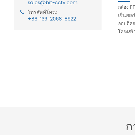
sales@bit-cctv.com
กล้อง P
โทรศัพท์โทร.:
เซ็นเซอ
+86-139-2068-8922
ออปติคอล
โครงสร้
ก