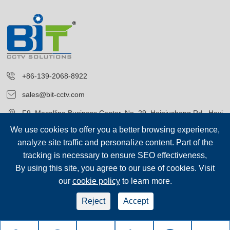
+86-139-2068-8922
sales@bit-cctv.com
F9, Macalline Business Center, No. 29, Heiniucheng Rd., Hexi
District, Tianjin, China
We use cookies to offer you a better browsing experience,
analyze site traffic and personalize content. Part of the
tracking is necessary to ensure SEO effectiveness,
By using this site, you agree to our use of cookies. Visit
our
cookie policy
to learn more.
ลิขสิทธิ์ค่ะ©
Blue Icon (Tianjin) Technology Co., Ltd.
สงวนลิขสิทธิ์.
Reject
Accept
sep-footer
Sitemap
|
นโยบายความเป็นส่วนตัว