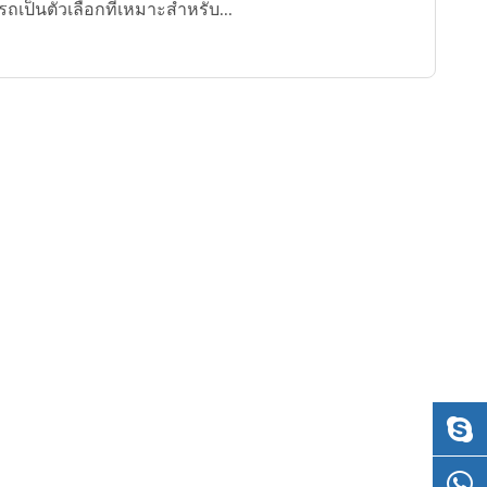
ถเป็นตัวเลือกที่เหมาะสำหรับ...
русский
português
العربية
tiếng việt
ไทย
čeština
dansk
Svenska