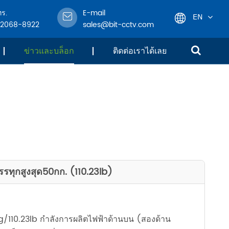
ทร.
E-mail
EN
-2068-8922
sales@bit-cctv.com
English
ข่าวและบล็อก
ติดต่อเราได้เลย
日本語
한국어
français
Deutsch
ทุกสูงสุด50กก. (110.23lb)
Español
italiano
0kg/110.23lb กำลังการผลิตไฟฟ้าด้านบน (สองด้าน