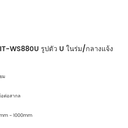
русский
português
العربية
BIT-WS880U รูปตัว U ในร่ม/กลางแจ้ง
tiếng việt
ไทย
ียม
čeština
dansk
ข้อต่อสากล
Svenska
00mm ~ 1000mm