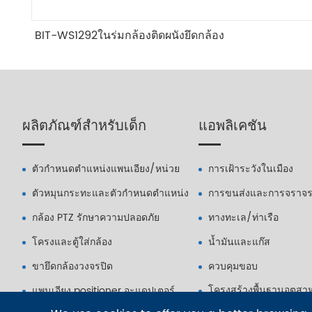
BIT-WS1292ในร่มกล้องติดผนังยึดกล้อง
ผลิตภัณฑ์สำหรับเด็ก
แอพลิเคชัน
ตัวกำหนดตำแหน่งแพนเอียง/หน่วย
การเฝ้าระวังในเมือง
ตัวหมุนกระทะและตัวกำหนดตำแหน่ง
การขนส่งและการจราจ
กล้อง PTZ รักษาความปลอดภัย
ทางทะเล/ท่าเรือ
โครงและตู้ใส่กล้อง
น้ำมันและแก๊ส
ขายึดกล้องวงจรปิด
ควบคุมขอบ
โครงสร้างพื้นฐานอุตสาห
แพนเอียง positioner อะแดปเตอร์