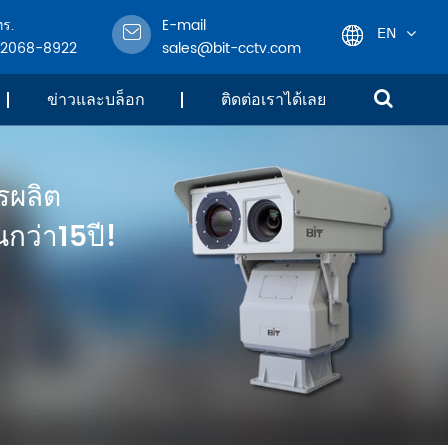
ทร.
E-mail
EN
-2068-8922
sales@bit-cctv.com
English
ข่าวและบล็อก
ติดต่อเราได้เลย
日本語
รผลิต
한국어
กว่า15ปี!
français
Deutsch
Español
italiano