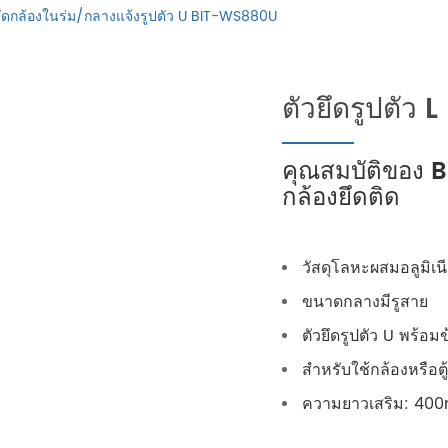
ึดกล้องในร่ม/กลางแจ้งรูปตัว U BIT-WS880U
ตัวยึดรูปตัว L
คุณสมบัติของ 
กล้องยึดติด
วัสดุโลหะผสมอลูมิเน
ขนาดกลางมีรูสาย
ตัวยึดรูปตัว U พร้อม
สำหรับใช้กล้องหรือตู้
ความยาวเสริม: 4