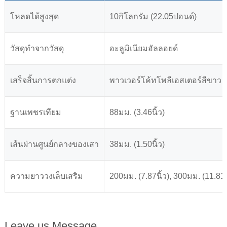
โหลดได้สูงสุด
10กิโลกรัม (22.05ปอนด์)
วัสดุทำจากวัสดุ
อะลูมิเนียมอัลลอยด์
เสร็จสิ้นการตกแต่ง
พาวเวอร์โค้ทโพลีเอสเตอร์สีขาว
ฐานเพชรเทียม
88มม. (3.46นิ้ว)
เส้นผ่านศูนย์กลางของเสา
38มม. (1.50นิ้ว)
ความยาววงเล็บเสริม
200มม. (7.87นิ้ว), 300มม. (11.81นิ
Leave us Message