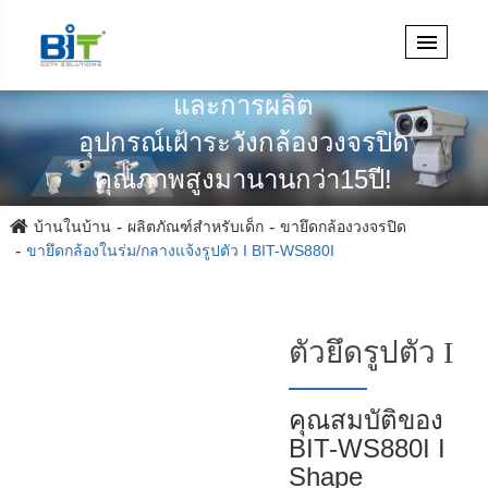
เชี่ยวชาญในการออกแบบวิศวกรรม
และการผลิต
อุปกรณ์เฝ้าระวังกล้องวงจรปิด
คุณภาพสูงมานานกว่า15ปี!
บ้านในบ้าน
ผลิตภัณฑ์สำหรับเด็ก
ขายึดกล้องวงจรปิด
ขายึดกล้องในร่ม/กลางแจ้งรูปตัว I BIT-WS880I
ตัวยึดรูปตัว I
คุณสมบัติของ
BIT-WS880I I
Shape