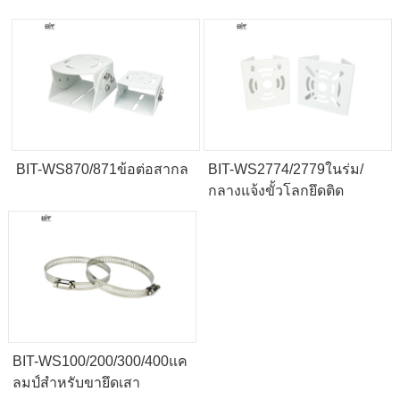
BIT-WS870/871ข้อต่อสากล
BIT-WS2774/2779ในร่ม/
กลางแจ้งขั้วโลกยึดติด
BIT-WS100/200/300/400แค
ลมป์สำหรับขายึดเสา