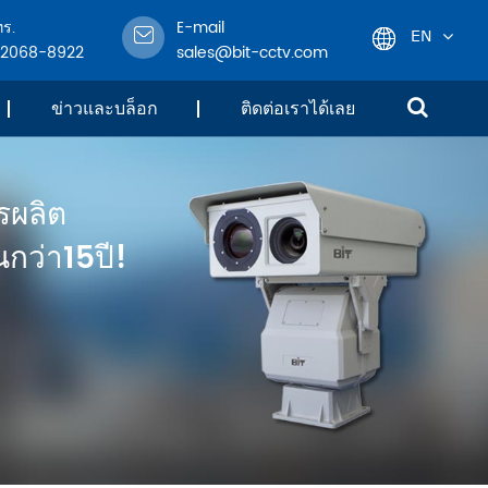
ทร.
E-mail
EN
-2068-8922
sales@bit-cctv.com
English
ข่าวและบล็อก
ติดต่อเราได้เลย
日本語
รผลิต
한국어
กว่า15ปี!
français
Deutsch
Español
italiano