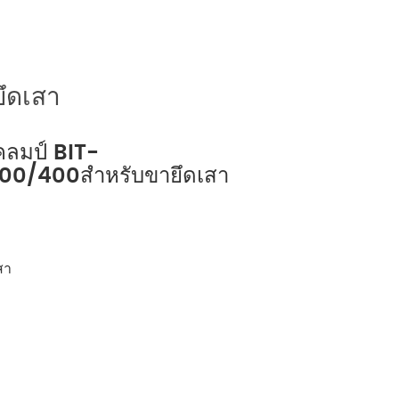
русский
português
ยึดเสา
العربية
คลมป์ BIT-
tiếng việt
0/400สำหรับขายึดเสา
ไทย
čeština
สา
dansk
Svenska