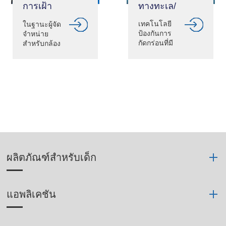
ทางทะเล/
การเฝ้า
ท่าเรือ
ระวังใน
เทคโนโลยี
ในฐานะผู้จัด
เมือง
ป้องกันการ
จำหน่าย
กัดกร่อนที่มี
สำหรับกล้อง
ประสิทธิภาพ
วงจรปิด
สูงของ
ไอคอน
ไอคอน
สีน้ำเงินจะ
สีน้ำเงินผ่าน
ช่วยให้ผู้ใช้มี
การทดสอบที่
ผลิตภัณฑ์ที่
ถูกต้องใน
สมบูรณ์
u.k.lab และ
สำหรับการ
ยืดอายุการ
ใช้งานและ
ใช้งานของ
การจัดการ
กล้องใน
ด้านความ
สภาพการ
ปลอดภัยใน
ผลิตภัณฑ์สำหรับเด็ก
กัดกร่อนที่
พื้นที่สำคัญ
แข็งแกร่ง
ของเมือง
แอพลิเคชัน