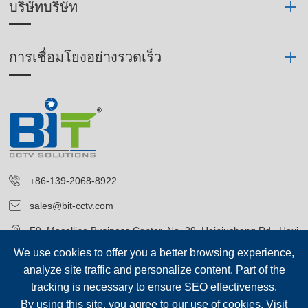
บริษัทบริษัท
การเชื่อมโยงอย่างรวดเร็ว
+86-139-2068-8922
sales@bit-cctv.com
F9, Macalline Business Center, No. 29, Heiniucheng Rd., Hexi
District, Tianjin, China
We use cookies to offer you a better browsing experience,
analyze site traffic and personalize content. Part of the
tracking is necessary to ensure SEO effectiveness,
By using this site, you agree to our use of cookies. Visit