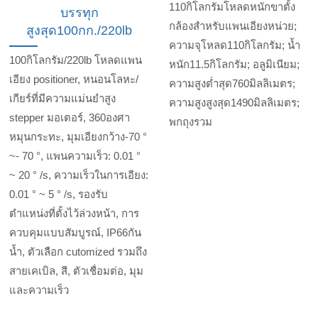
110กิโลกรัมโหลดหนักขาตั้ง
บรรทุก
กล้องสำหรับแพนเอียงหน่วย;
สูงสุด100กก./220lb
ความจุโหลด110กิโลกรัม; น้ำ
100กิโลกรัม/220lb โหลดแพน
หนัก11.5กิโลกรัม; อลูมิเนียม;
เอียง positioner, หนอนโลหะ/
ความสูงต่ำสุด760มิลลิเมตร;
เกียร์ที่มีความแม่นยำสูง
ความสูงสูงสุด1490มิลลิเมตร;
stepper มอเตอร์, 360องศา
พกถุงรวม
หมุนกระทะ, มุมเอียงกว้าง-70 °
~- 70 °, แพนความเร็ว: 0.01 °
~ 20 ° /s, ความเร็วในการเอียง:
0.01 ° ~ 5 ° /s, รองรับ
ตำแหน่งที่ตั้งไว้ล่วงหน้า, การ
ควบคุมแบบสัมบูรณ์, IP66กัน
น้ำ, ตัวเลือก cutomized รวมถึง
สายเคเบิล, สี, ตัวเชื่อมต่อ, มุม
และความเร็ว