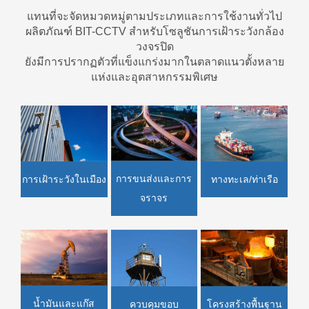
แทนที่จะจัดหมวดหมู่ตามประเภทและการใช้งานทั่วไป
ผลิตภัณฑ์ BIT-CCTV สำหรับโซลูชันการเฝ้าระวังกล้อง
วงจรปิด
ยังมีการปรากฏตัวที่แข็งแกร่งมากในตลาดแนวตั้งหลาย
แห่งและอุตสาหกรรมพิเศษ
การขนส่งและการ
ทางทะเล/ท่าเรือ
การเฝ้าระวังในเมือง
จราจร
น้ำมันและแก๊ส
ควบคุมขอบ
โครงสร้างพื้นฐาน