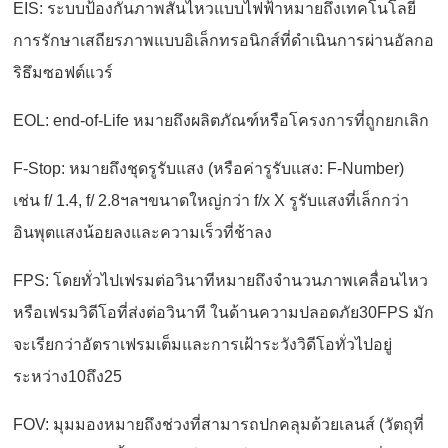
EIS: ระบบป้องกันภาพสั่นไหวแบบไฟฟ้าหมายถึงเทคโนโลยี
การรักษาเสถียรภาพแบบอิเล็กทรอนิกส์ที่ดำเนินการผ่านอัลกอ
ริธึมซอฟต์แวร์
EOL: end-of-Life หมายถึงผลิตภัณฑ์หรือโครงการที่ถูกยกเลิก
F-Stop: หมายถึงชุดรูรับแสง (หรือค่ารูรับแสง: F-Number)
เช่น f/ 1.4, f/ 2.8ฯลฯขนาดใหญ่กว่า f/x X รูรับแสงที่เล็กกว่า
อินพุตแสงน้อยลงและความเร็วที่ช้าลง
FPS: โดยทั่วไปเฟรมต่อวินาทีหมายถึงจำนวนภาพเคลื่อนไหว
หรือเฟรมวิดีโอที่ส่งต่อวินาที ในด้านความปลอดภัย30FPS มัก
จะเรียกว่าอัตราเฟรมเต็มและการเฝ้าระวังวิดีโอทั่วไปอยู่
ระหว่าง10ถึง25
FOV: มุมมองหมายถึงช่วงที่สามารถปกคลุมด้วยเลนส์ (วัตถุที่