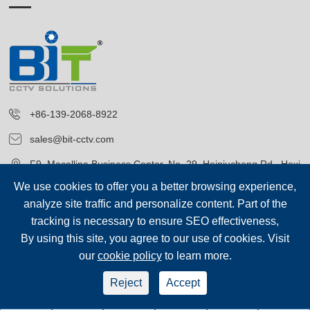
+86-139-2068-8922
sales@bit-cctv.com
F9, Macalline Business Center, No. 29, Heiniucheng Rd., Hexi
District, Tianjin, China
We use cookies to offer you a better browsing experience,
analyze site traffic and personalize content. Part of the
tracking is necessary to ensure SEO effectiveness,
By using this site, you agree to our use of cookies. Visit
our
cookie policy
to learn more.
ลิขสิทธิ์ค่ะ©
Blue Icon (Tianjin) Technology Co., Ltd.
สงวนลิขสิทธิ์.
Reject
Accept
sep-footer
Sitemap
|
นโยบายความเป็นส่วนตัว