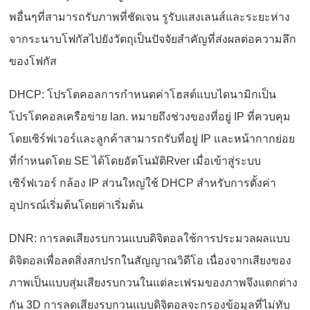
พอื่นๆที่สามารถรับภาพที่ชัดเจน รูรับแสงเลนส์และระยะห่าง
จากระนาบโฟกัสไปยังวัตถุเป็นปัจจัยสำคัญที่ส่งผลต่อความลึก
ของโฟกัส
DHCP: โปรโตคอลการกำหนดค่าโฮสต์แบบไดนามิกเป็น
โปรโตคอลเครือข่าย lan. หมายถึงช่วงของที่อยู่ IP ที่ควบคุม
โดยเซิร์ฟเวอร์และลูกค้าสามารถรับที่อยู่ IP และหน้ากากย่อย
ที่กำหนดโดย SE ได้โดยอัตโนมัติRver เมื่อเข้าสู่ระบบ
เซิร์ฟเวอร์ กล้อง IP ส่วนใหญ่ใช้ DHCP สำหรับการตั้งค่า
อุปกรณ์เริ่มต้นโดยค่าเริ่มต้น
DNR: การลดเสียงรบกวนแบบดิจิตอลใช้การประมวลผลแบบ
ดิจิตอลเพื่อลดสิ่งสกปรกในสัญญาณวิดีโอ เนื่องจากเสียงของ
ภาพเป็นแบบสุ่มเสียงรบกวนในแต่ละเฟรมของภาพจึงแตกต่าง
กัน 3D การลดเสียงรบกวนแบบดิจิตอลจะกรองข้อมูลที่ไม่ทับ