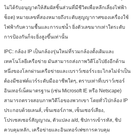
ไม่ได้รับอนุญาตให้สัมผัสชิ้นส่วนที่มีชีวิตเพื่อหลีกเลี่ยงไฟฟ้า
ช็อต) หมายเลขที่สองหมายถึงระดับสุญญากาศของเครื่องใช้
ไฟฟ้ากับความชื้นและการแช่น้ำ ยิ่งตัวเลขมากเท่าใดระดับ
การป้องกันก็จะยิ่งสูงขึ้นเท่านั้น
IPC: กล้อง IP เป็นกล้องรุ่นใหม่ที่รวมกล้องดั้งเดิมและ
เทคโนโลยีเครือข่าย มันสามารถส่งภาพวิดีโอไปยังอีกด้าน
หนึ่งของโลกผ่านเครือข่ายและเบราว์เซอร์ระยะไกลไม่จำเป็น
ต้องมีซอฟต์แวร์ระดับมืออาชีพใดๆ, ตราบเท่าที่เบราว์เซอร์
อินเทอร์เน็ตมาตรฐาน (เช่น Microsoft IE หรือ Netscape)
สามารถตรวจสอบภาพวิดีโอของพวกเขา โดยทั่วไปกล้อง IP
ประกอบด้วยเลนส์, เซ็นเซอร์ภาพ, เซ็นเซอร์เสียง,
โปรเซสเซอร์สัญญาณ, ตัวแปลง a/d, ชิปการเข้ารหัส, ชิป
ควบคุมหลัก, เครือข่ายและอินเทอร์เฟซการควบคุม