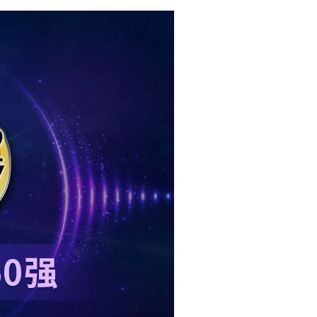
русский
português
العربية
tiếng việt
ไทย
čeština
dansk
Svenska