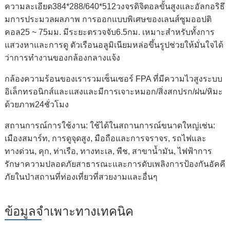
ความละเอียด384*288/640*512วงจรดิจิตอลขั้นสูงและอัลกอริธึ
มการประมวลผลภาพ การออกแบบพิเศษของเลนส์ซูมออปติ
คอล25 ~ 75มม. มีระยะตรวจจับ6.5กม. เหมาะสำหรับทั้งการ
แสวงหาและการดู ตัวเรือนอลูมิเนียมหล่อขึ้นรูปช่วยให้มั่นใจได้
ว่าการทำงานของกล้องกลางแจ้ง
กล้องความร้อนของเรารวมเซ็นเซอร์ FPA ที่มีความไวสูงระบบ
อิเล็กทรอนิกส์และแสงและมีการเจาะหมอก/สิ่งสกปรก/ฝน/หิมะ
ด้วยภาพ24ชั่วโมง
สถานการณ์การใช้งาน: ใช้ได้ในสถานการณ์ขนาดใหญ่เช่น:
เมืองสมาร์ท, การดูจุดสูง, มือถือและการจราจร, รถไฟและ
ทางด่วน, คุก, ท่าเรือ, ทางทะเล, พืช, สาขาน้ำมัน, ไฟฟ้าการ
รักษาความปลอดภัยสาธารณะและการดับเพลิงการป้องกันอัคคี
ภัยในป่าสถานที่ท่องเที่ยวที่สวยงามและอื่นๆ
ข้อมูลจำเพาะทางเทคนิค