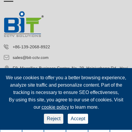
+86-139-2068-8922
sales@bit-cctv.com
F9, Macalline Business Center, No. 29, Heiniucheng Rd., Hexi
District, Tianjin, China
We use cookies to offer you a better browsing experience,
analyze site traffic and personalize content. Part of the
tracking is necessary to ensure SEO effectiveness,
By using this site, you agree to our use of cookies. Visit
our
cookie policy
to learn more.
ลิขสิทธิ์ค่ะ©
Blue Icon (Tianjin) Technology Co., Ltd.
สงวนลิขสิทธิ์.
Reject
Accept
sep-footer
Sitemap
|
นโยบายความเป็นส่วนตัว