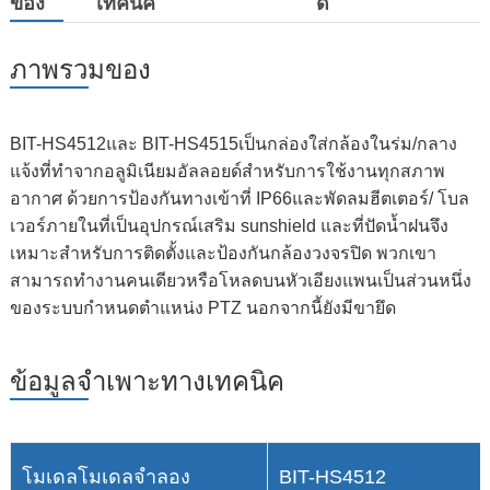
ของ
เทคนิค
ดี
ภาพรวมของ
BIT-HS4512และ BIT-HS4515เป็นกล่องใส่กล้องในร่ม/กลาง
แจ้งที่ทำจากอลูมิเนียมอัลลอยด์สำหรับการใช้งานทุกสภาพ
อากาศ ด้วยการป้องกันทางเข้าที่ IP66และพัดลมฮีตเตอร์/ โบล
เวอร์ภายในที่เป็นอุปกรณ์เสริม sunshield และที่ปัดน้ำฝนจึง
เหมาะสำหรับการติดตั้งและป้องกันกล้องวงจรปิด พวกเขา
สามารถทำงานคนเดียวหรือโหลดบนหัวเอียงแพนเป็นส่วนหนึ่ง
ของระบบกำหนดตำแหน่ง PTZ นอกจากนี้ยังมีขายึด
ข้อมูลจำเพาะทางเทคนิค
โมเดลโมเดลจำลอง
BIT-HS4512