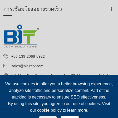
การเชื่อมโยงอย่างรวดเร็ว
+86-139-2068-8922
sales@bit-cctv.com
F9, Macalline Business Center, No. 29, Heiniucheng Rd., Hexi
District, Tianjin, China
We use cookies to offer you a better browsing experience,
analyze site traffic and personalize content. Part of the
tracking is necessary to ensure SEO effectiveness,
By using this site, you agree to our use of cookies. Visit
our
cookie policy
to learn more.
ลิขสิทธิ์ค่ะ©
Blue Icon (Tianjin) Technology Co., Ltd.
สงวนลิขสิทธิ์.