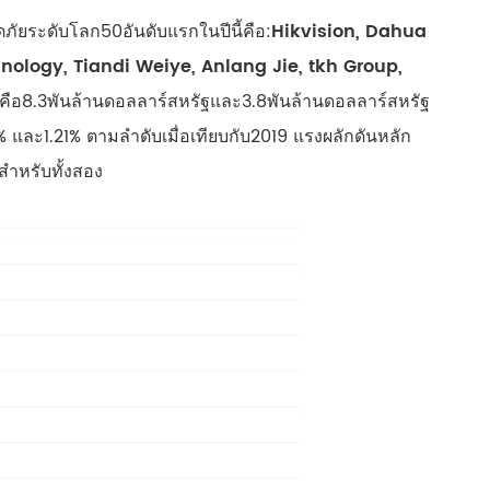
русский
ัยระดับโลก50อันดับแรกในปีนี้คือ:
Hikvision, Dahua
chnology, Tiandi Weiye, Anlang Jie, tkh Group,
português
คือ8.3พันล้านดอลลาร์สหรัฐและ3.8พันล้านดอลลาร์สหรัฐ
العربية
% และ1.21% ตามลำดับเมื่อเทียบกับ2019 แรงผลักดันหลัก
สำหรับทั้งสอง
tiếng việt
ไทย
čeština
dansk
Svenska