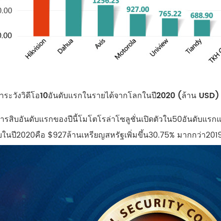
ฝ้าระวังวิดีโอ10อันดับแรกในรายได้จากโลกในปี2020 (ล้าน USD)
รสิบอันดับแรกของปีนี้โมโตโรล่าโซลูชั่นเปิดตัวใน50อันดับแรก
ในปี2020คือ $927ล้านเหรียญสหรัฐเพิ่มขึ้น30.75% มากกว่า201